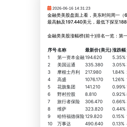
2026-06-16 14:31:23
金融类美股盘面上看，美东时间周一（6月
最高触及197.440美元，最低下探至188
金融类美股涨幅榜(前十)排名一览：第一
序号
名称
最新价(美元)
涨跌幅
1
第一资本金融
194.620
5.35%
2
美国运通
335.380
3.05%
3
摩根士丹利
217.980
1.84%
4
高盛
1076.170
1.26%
5
花旗集团
141.210
0.99%
6
野村控股
8.810
0.92%
7
旅行者保险
306.470
0.66%
8
维萨
323.820
0.44%
9
哈特福德保险
129.820
0.15%
10
万事达
490.640
0.13%