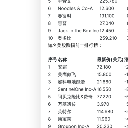
5
甲骨文
225.780
6
Noodles & Co-A
12.600
7
赛富时
191.100
8
惠普
27.040
9
Jack in the Box Inc
12.450
10
奥多比
259.210
知名美股跌幅前十排行榜：
序号
名称
最新价(美元)
1
安霸
72.180
-
2
美鹰傲飞
15.800
-
3
燃料电池能源
21.660
-
4
SentinelOne Inc-A
16.550
-
5
阿贝克隆比&费奇
77.220
-
6
万基遗传
3.970
-
7
英特尔
114.680
-
8
康宝莱
11.960
-
9
Groupon Inc-A
20.230
-