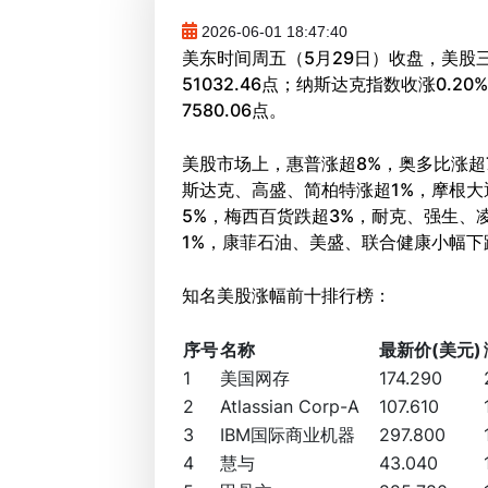
2026-06-01 18:47:40
美东时间周五（5月29日）收盘，美股三
51032.46点；纳斯达克指数收涨0.20
7580.06点。
美股市场上，惠普涨超8%，奥多比涨超
斯达克、高盛、简柏特涨超1%，摩根
5%，梅西百货跌超3%，耐克、强生、
1%，康菲石油、美盛、联合健康小幅下
知名美股涨幅前十排行榜：
序号
名称
最新价(美元)
1
美国网存
174.290
2
Atlassian Corp-A
107.610
3
IBM国际商业机器
297.800
4
慧与
43.040